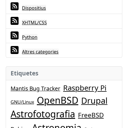
Dispositius
XHTML/CSS
Python
Altres categories
Etiquetes
Raspberry Pi
Mantis Bug Tracker
OpenBSD
Drupal
GNU/Linux
Astrofotografia
FreeBSD
Astronomia