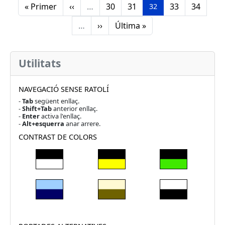
Primera pàgina
Pàgina anterior
Pàgina
Pàgina
Pàgina
Pàgina
« Primer
‹‹
…
30
31
33
34
Pàgina
32
Pàgina segent
Última pàgina
…
››
Última »
Utilitats
NAVEGACIÓ SENSE RATOLÍ
-
Tab
següent enllaç.
-
Shift+Tab
anterior enllaç.
-
Enter
activa l'enllaç.
-
Alt+esquerra
anar arrere.
CONTRAST DE COLORS