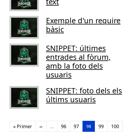
text
Exemple d'un require
bàsic
SNIPPET: últimes
entrades al fòrum,
amb la foto dels
usuaris
SNIPPET: foto dels els
últims usuaris
Pagination
Primera pàgina
Pàgina anterior
Pàgina
Pàgina
Pàgina
Pàgina
« Primer
‹‹
…
96
97
99
100
Pàgina
98