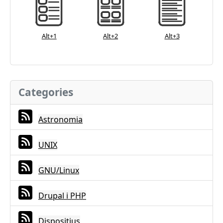
Alt+1
Alt+2
Alt+3
Categories
Astronomia
UNIX
GNU/Linux
Drupal i PHP
Dispositius