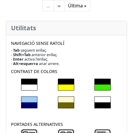
Pàgina segent
Última pàgina
…
››
Última »
Utilitats
NAVEGACIÓ SENSE RATOLÍ
-
Tab
següent enllaç.
-
Shift+Tab
anterior enllaç.
-
Enter
activa l'enllaç.
-
Alt+esquerra
anar arrere.
CONTRAST DE COLORS
PORTADES ALTERNATIVES