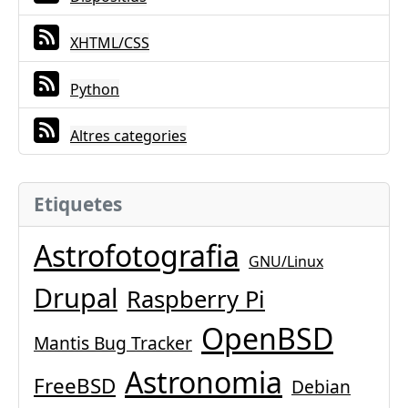
XHTML/CSS
Python
Altres categories
Etiquetes
Astrofotografia
GNU/Linux
Drupal
Raspberry Pi
OpenBSD
Mantis Bug Tracker
Astronomia
FreeBSD
Debian