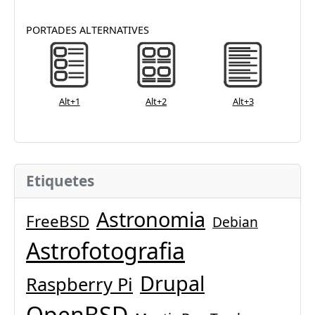
PORTADES ALTERNATIVES
Alt+1
Alt+2
Alt+3
Etiquetes
Astronomia
FreeBSD
Debian
Astrofotografia
Drupal
Raspberry Pi
OpenBSD