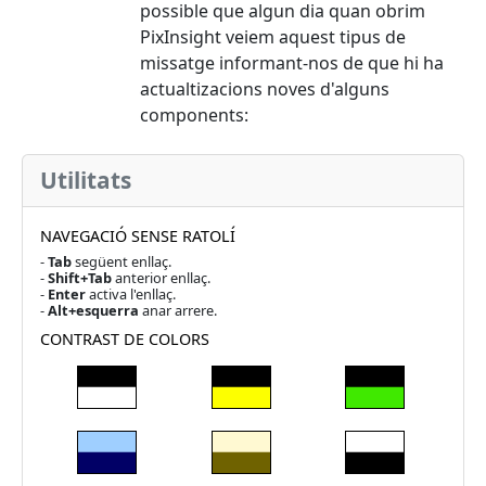
possible que algun dia quan obrim
PixInsight veiem aquest tipus de
missatge informant-nos de que hi ha
actualtizacions noves d'alguns
components:
Utilitats
NAVEGACIÓ SENSE RATOLÍ
-
Tab
següent enllaç.
-
Shift+Tab
anterior enllaç.
-
Enter
activa l'enllaç.
-
Alt+esquerra
anar arrere.
CONTRAST DE COLORS