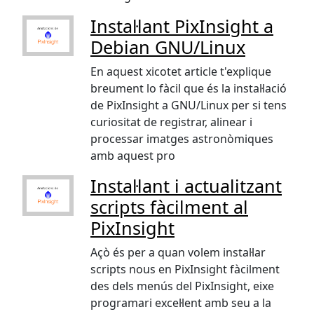
Instal·lant PixInsight a
Debian GNU/Linux
En aquest xicotet article t'explique
breument lo fàcil que és la instal·lació
de PixInsight a GNU/Linux per si tens
curiositat de registrar, alinear i
processar imatges astronòmiques
amb aquest pro
Instal·lant i actualitzant
scripts fàcilment al
PixInsight
Açò és per a quan volem instal·lar
scripts nous en PixInsight fàcilment
des dels menús del PixInsight, eixe
programari excel·lent amb seu a la