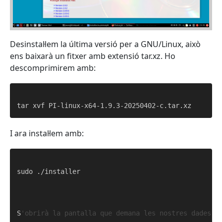
Desinstal·lem la última versió per a GNU/Linux, això
ens baixarà un fitxer amb extensió tar.xz. Ho
descomprimirem amb:
I ara instal·lem amb:
sudo ./installer

S
'obrirà la pantalla que demana les nostres dades d