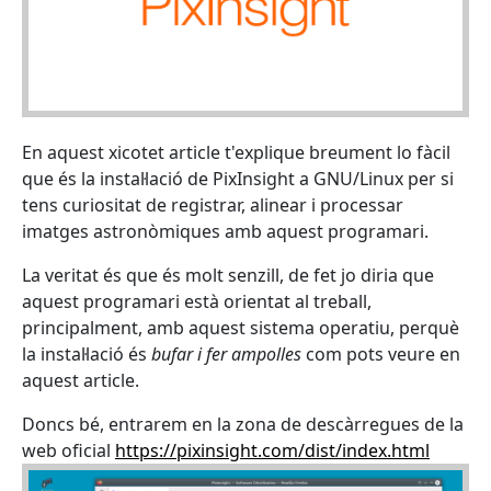
En aquest xicotet article t'explique breument lo fàcil
que és la instal·lació de PixInsight a GNU/Linux per si
tens curiositat de registrar, alinear i processar
imatges astronòmiques amb aquest programari.
La veritat és que és molt senzill, de fet jo diria que
aquest programari està orientat al treball,
principalment, amb aquest sistema operatiu, perquè
la instal·lació és
bufar i fer ampolles
com pots veure en
aquest article.
Doncs bé, entrarem en la zona de descàrregues de la
web oficial
https://pixinsight.com/dist/index.html