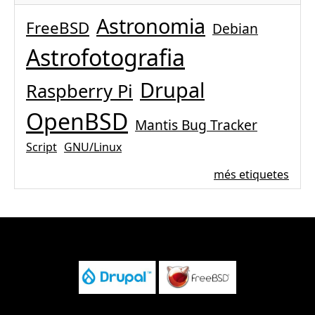
Astronomia
FreeBSD
Debian
Astrofotografia
Drupal
Raspberry Pi
OpenBSD
Mantis Bug Tracker
Script
GNU/Linux
més etiquetes