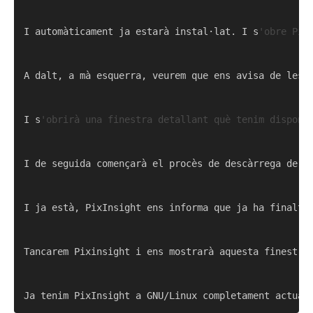
I automàticament ja estarà instal·lat. I s
'obre Pix
A dalt, a mà esquerra, veurem que ens avisa de les a
I s
'obrirà una finestra detallant què tenim disponi
I de seguida començarà el procès de descàrrega de le
I ja està, PixInsight ens informa que ja ha finaltiz
Tancarem Pixinsight i ens mostrarà aquesta finestret
Ja tenim PixInsight a GNU/Linux completament actual