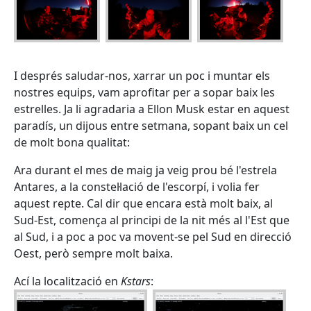
I després saludar-nos, xarrar un poc i muntar els
nostres equips, vam aprofitar per a sopar baix les
estrelles. Ja li agradaria a Ellon Musk estar en aquest
paradís, un dijous entre setmana, sopant baix un cel
de molt bona qualitat:
Ara durant el mes de maig ja veig prou bé l'estrela
Antares, a la constel·lació de l'escorpí, i volia fer
aquest repte. Cal dir que encara està molt baix, al
Sud-Est, comença al principi de la nit més al l'Est que
al Sud, i a poc a poc va movent-se pel Sud en direcció
Oest, però sempre molt baixa.
Ací la localització en
Kstars
: