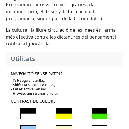
Programari Lliure va creixent gràcies a la
documentació, el disseny, la formació o la
programació, sigues part de la Comunitat :-)
La cultura i la lliure circulació de les idees és l'arma
més efectiva contra les dictadures del pensament i
contra la ignorància.
Utilitats
NAVEGACIÓ SENSE RATOLÍ
-
Tab
següent enllaç.
-
Shift+Tab
anterior enllaç.
-
Enter
activa l'enllaç.
-
Alt+esquerra
anar arrere.
CONTRAST DE COLORS