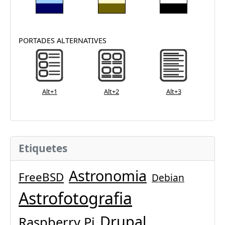
PORTADES ALTERNATIVES
Alt+1
Alt+2
Alt+3
Etiquetes
Astronomia
FreeBSD
Debian
Astrofotografia
Drupal
Raspberry Pi