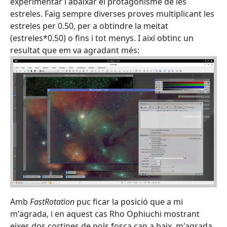
experimentar i abaixar el protagonisme de les
estreles. Faig sempre diverses proves multiplicant les
estreles per 0.50, per a obtindre la meitat
(estreles*0.50) o fins i tot menys. I així obtinc un
resultat que em va agradant més:
Amb
FastRotation
puc ficar la posició que a mi
m'agrada, i en aquest cas Rho Ophiuchi mostrant
eixes dos cortines de pols fosca cap a baix, m'agrada