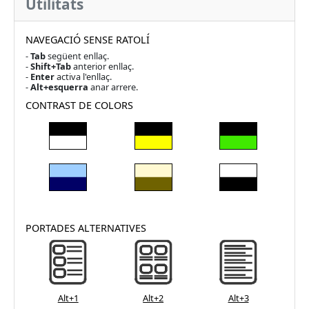
Utilitats
NAVEGACIÓ SENSE RATOLÍ
-
Tab
següent enllaç.
-
Shift+Tab
anterior enllaç.
-
Enter
activa l'enllaç.
-
Alt+esquerra
anar arrere.
CONTRAST DE COLORS
PORTADES ALTERNATIVES
Alt+1
Alt+2
Alt+3