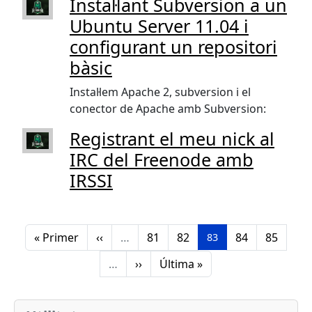
Instal·lant Subversion a un
Ubuntu Server 11.04 i
configurant un repositori
bàsic
Instal·lem Apache 2, subversion i el
conector de Apache amb Subversion:
Registrant el meu nick al
IRC del Freenode amb
IRSSI
Pagination
Primera pàgina
Pàgina anterior
Pàgina
Pàgina
Pàgina
Pàgina
« Primer
‹‹
…
81
82
84
85
Pàgina
83
Pàgina segent
Última pàgina
…
››
Última »