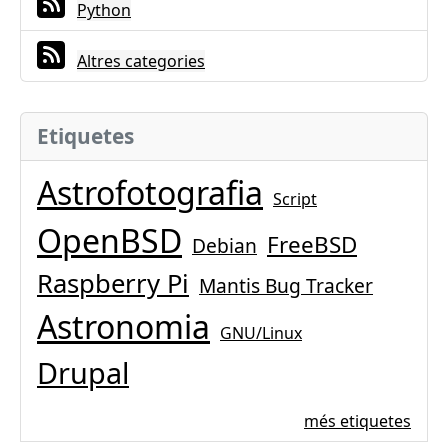
Python
Altres categories
Etiquetes
Astrofotografia
Script
OpenBSD
FreeBSD
Debian
Raspberry Pi
Mantis Bug Tracker
Astronomia
GNU/Linux
Drupal
més etiquetes