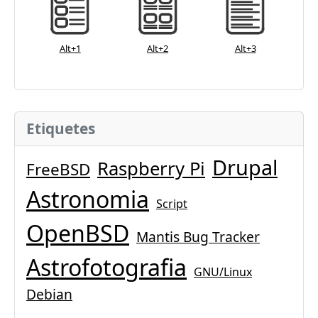
Alt+1
Alt+2
Alt+3
Etiquetes
Drupal
Raspberry Pi
FreeBSD
Astronomia
Script
OpenBSD
Mantis Bug Tracker
Astrofotografia
GNU/Linux
Debian