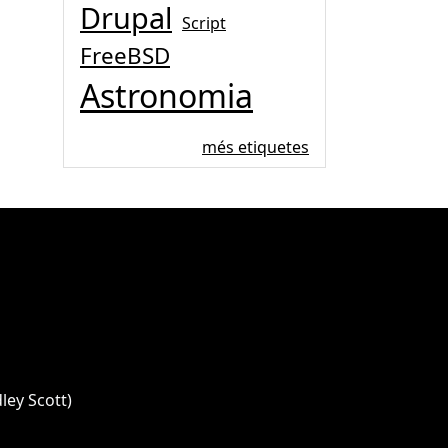
Drupal
Script
FreeBSD
Astronomia
més etiquetes
ley Scott)