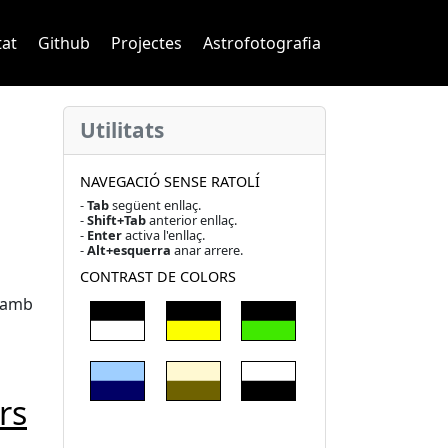
navigation
tat
Github
Projectes
Astrofotografia
Utilitats
NAVEGACIÓ SENSE RATOLÍ
-
Tab
següent enllaç.
-
Shift+Tab
anterior enllaç.
-
Enter
activa l'enllaç.
-
Alt+esquerra
anar arrere.
CONTRAST DE COLORS
i amb
rs