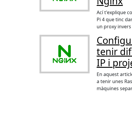
Nginx
Ací t'explique 
Pi 4 que tinc da
un proxy invers
Configu
tenir di
IP i pro
En aquest artic
a tenir unes Ras
màquines separ