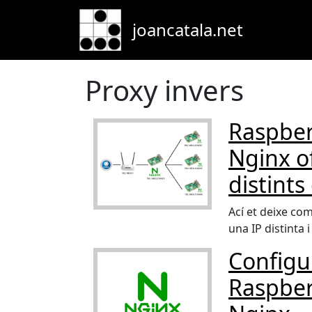
Skip to main content
joancatala.net
Proxy invers
Raspberr
Nginx of
distints
Ací et deixe com
una IP distinta 
Configu
Raspberr