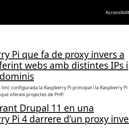
Main 
Accessibili
y Pi que fa de proxy invers a
erint webs amb distintes IPs i
 dominis
 tinc configurada la Raspberry Pi principal i la Raspberry P
i que ofereix projectes de PHP.
rant Drupal 11 en una
y Pi 4 darrere d’un proxy inve