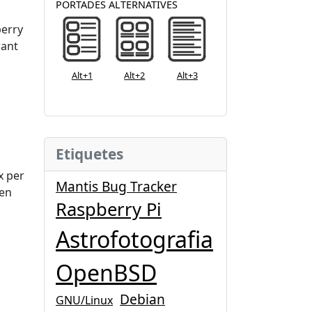
PORTADES ALTERNATIVES
berry
rant
Alt+1
Alt+2
Alt+3
Etiquetes
x per
Mantis Bug Tracker
 en
Raspberry Pi
Astrofotografia
OpenBSD
Debian
GNU/Linux