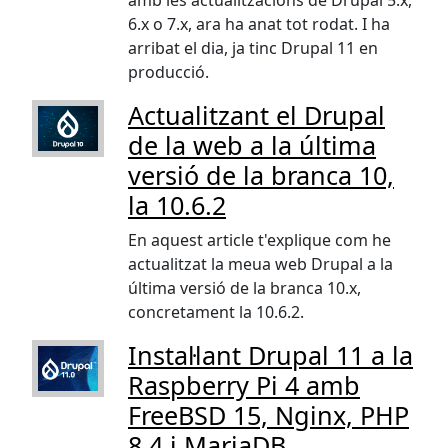
amb les actualitzacions de Drupal 5.x,
6.x o 7.x, ara ha anat tot rodat. I ha
arribat el dia, ja tinc Drupal 11 en
producció.
Actualitzant el Drupal
de la web a la última
versió de la branca 10,
la 10.6.2
En aquest article t'explique com he
actualitzat la meua web Drupal a la
última versió de la branca 10.x,
concretament la 10.6.2.
Instal·lant Drupal 11 a la
Raspberry Pi 4 amb
FreeBSD 15, Nginx, PHP
8.4 i MariaDB