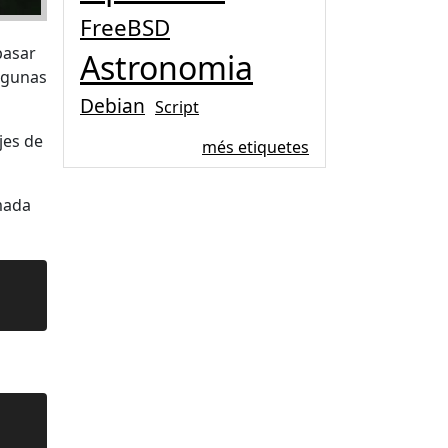
FreeBSD
pasar
Astronomia
lgunas
Debian
Script
jes de
més etiquetes
amada