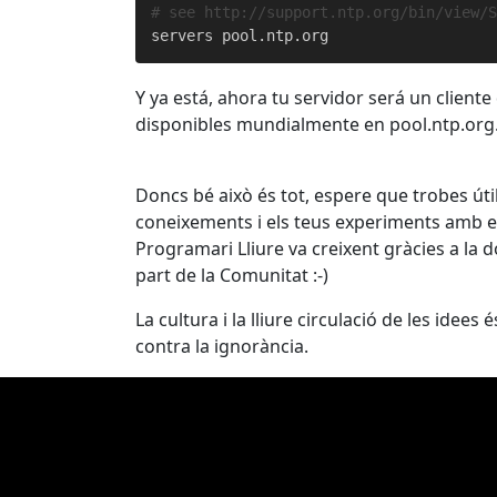
# see http://support.ntp.org/bin/view/
Y ya está, ahora tu servidor será un clien
disponibles mundialmente en pool.ntp.org
Doncs bé això és tot, espere que trobes útil
coneixements i els teus experiments amb el
Programari Lliure va creixent gràcies a la 
part de la Comunitat :-)
La cultura i la lliure circulació de les idee
contra la ignorància.