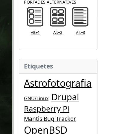
PORTADES ALTERNATIVES
Alt+1
Alt+2
Alt+3
Etiquetes
Astrofotografia
Drupal
GNU/Linux
Raspberry Pi
Mantis Bug Tracker
OpenBSD