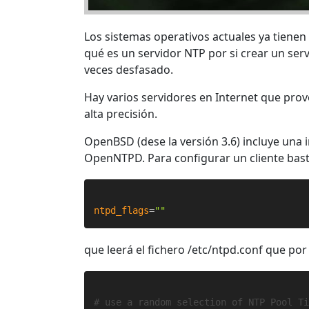
Los sistemas operativos actuales ya tiene
qué es un servidor NTP por si crear un se
veces desfasado.
Hay varios servidores en Internet que prov
alta precisión.
OpenBSD (dese la versión 3.6) incluye una 
OpenNTPD. Para configurar un cliente basta
ntpd_flags
=
""
que leerá el fichero /etc/ntpd.conf que por
# use a random selection of NTP Pool T