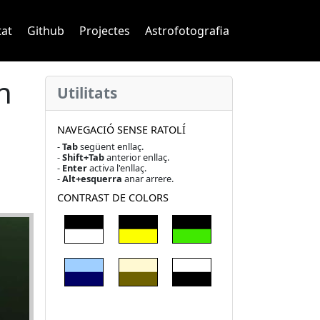
navigation
tat
Github
Projectes
Astrofotografia
n
Utilitats
NAVEGACIÓ SENSE RATOLÍ
-
Tab
següent enllaç.
-
Shift+Tab
anterior enllaç.
-
Enter
activa l'enllaç.
-
Alt+esquerra
anar arrere.
CONTRAST DE COLORS