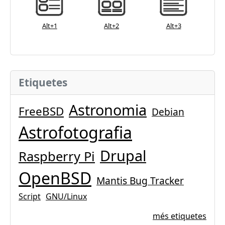
Alt+1
Alt+2
Alt+3
Etiquetes
Astronomia
FreeBSD
Debian
Astrofotografia
Drupal
Raspberry Pi
OpenBSD
Mantis Bug Tracker
Script
GNU/Linux
més etiquetes