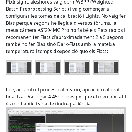
PixInsight, aleshores vaig obrir WBPP (Weighted
Batch Preprocessing Script ) i vaig començar a
configurar les tomes de calibració i Lights. No vaig fer
Bias perquè segons he llegit a diversos fòrums, la
meua càmera ASI294MC Pro no fa bé els Flats ràpids i
recomanen fer Flats d'aproximadament 2 a 5 segons i
també no fer Bias sinó Dark-Flats amb la mateixa
temperatura i temps d'exposició que els Flats:
I bé, ací amb el procès d'alineació, apilació i calibrat
finalitzat. Va trigar 4:45h hores perquè el meu portàtil
és molt antic i s'ha de tindre paciència: