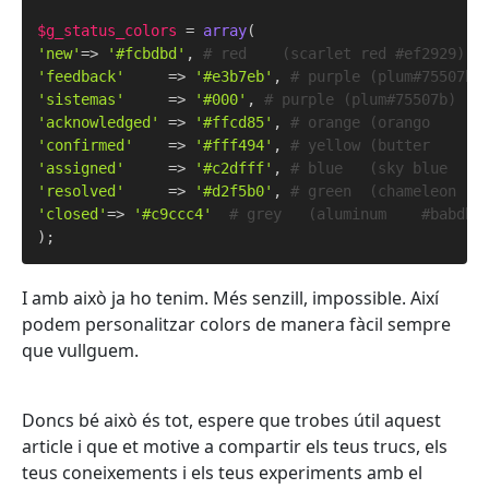
$g_status_colors
 = 
array
'new'
=> 
'#fcbdbd'
, 
# red    (scarlet red #ef2929)
'feedback'
     => 
'#e3b7eb'
, 
# purple (plum#75507b)
'sistemas'
     => 
'#000'
, 
# purple (plum#75507b)
'acknowledged'
 => 
'#ffcd85'
, 
# orange (orango      
'confirmed'
    => 
'#fff494'
, 
# yellow (butter      
'assigned'
     => 
'#c2dfff'
, 
# blue   (sky blue    
'resolved'
     => 
'#d2f5b0'
, 
# green  (chameleon   
'closed'
=> 
'#c9ccc4'
# grey   (aluminum    #babdb6
I amb això ja ho tenim. Més senzill, impossible. Així
podem personalitzar colors de manera fàcil sempre
que vullguem.
Doncs bé això és tot, espere que trobes útil aquest
article i que et motive a compartir els teus trucs, els
teus coneixements i els teus experiments amb el