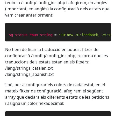
tenim a /config/config_inc.php i afegirem, en anglès
(important, en anglès) la configuració dels estats que
vam crear anteriorment:
$g_status_enum_string
 = 
'10:new,20:feedback, 25:sis
No hem de ficar la traducció en aquest fitxer de
configuració /config/config_inc.php, recorda que les
traduccions dels estats estan en els fitxers:
/lang/strings_catalan.txt
/lang/strings_spanish.txt
I bé, per a configurar els colors de cada estat, en el
mateix fitxer de configuració, afegirem el següent
array que declara els diferents estats de les peticions
i asigna un color hexadecimal: