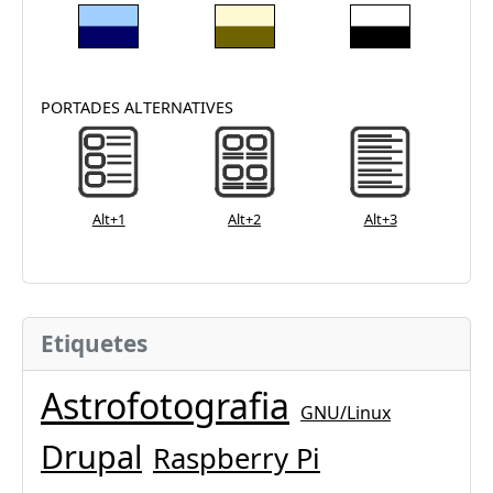
PORTADES ALTERNATIVES
Alt+1
Alt+2
Alt+3
Etiquetes
Astrofotografia
GNU/Linux
Drupal
Raspberry Pi