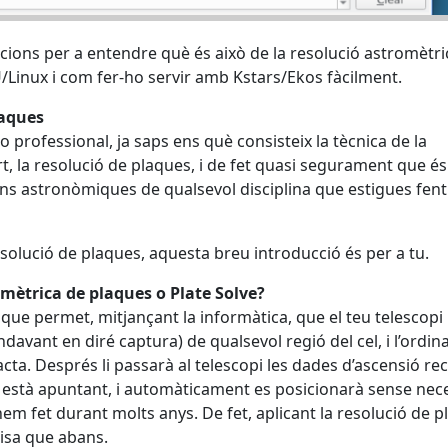
acions per a entendre què és això de la resolució astromètri
Linux i com fer-ho servir amb Kstars/Ekos fàcilment.
laques
professional, ja saps ens què consisteix la tècnica de la
t, la resolució de plaques, i de fet quasi segurament que é
ons astronòmiques de qualsevol disciplina que estigues fent
resolució de plaques, aquesta breu introducció és per a tu.
omètrica de plaques o Plate Solve?
 que permet, mitjançant la informàtica, que el teu telescop
ndavant en diré captura) de qualsevol regió del cel, i l’ordi
cta. Després li passarà al telescopi les dades d’ascensió re
on està apuntant, i automàticament es posicionarà sense nece
hem fet durant molts anys. De fet, aplicant la resolució de 
isa que abans.