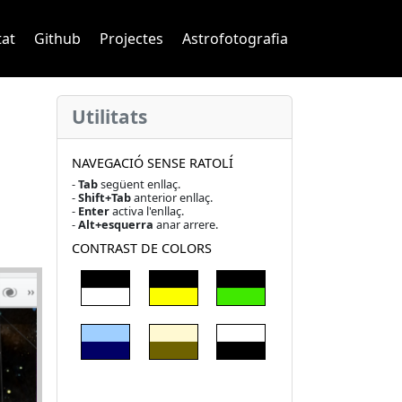
navigation
tat
Github
Projectes
Astrofotografia
Utilitats
NAVEGACIÓ SENSE RATOLÍ
-
Tab
següent enllaç.
-
Shift+Tab
anterior enllaç.
-
Enter
activa l'enllaç.
-
Alt+esquerra
anar arrere.
CONTRAST DE COLORS