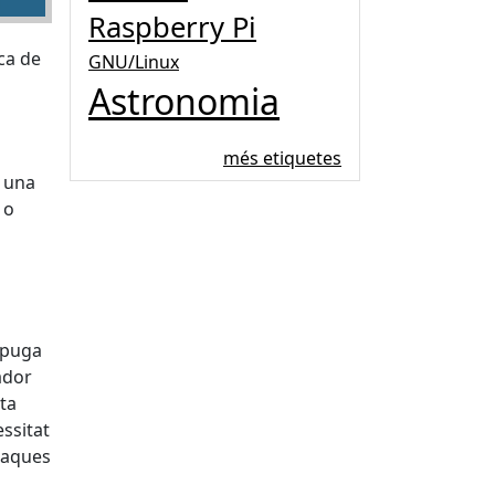
Raspberry Pi
ca de
GNU/Linux
Astronomia
més etiquetes
s una
 o
i puga
nador
cta
ssitat
plaques