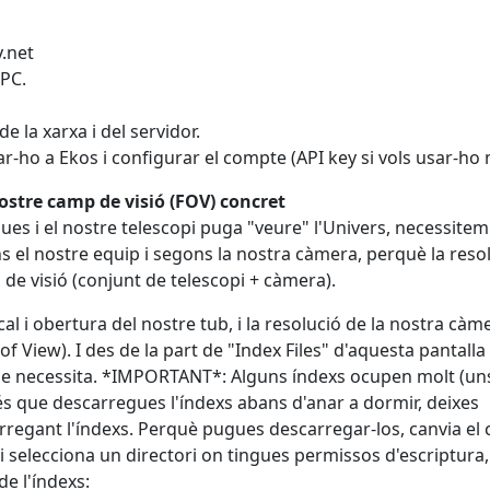
y.net
 PC.
e la xarxa i del servidor.
ivar-ho a Ekos i configurar el compte (API key si vols usar-ho 
ostre camp de visió (FOV) concret
ques i el nostre telescopi puga "veure" l'Univers, necessitem
 el nostre equip i segons la nostra càmera, perquè la reso
de visió (conjunt de telescopi + càmera).
 i obertura del nostre tub, i la resolució de la nostra càmer
of View). I des de la part de "Index Files" d'aquesta pantalla
ue necessita. *IMPORTANT*: Alguns índexs ocupen molt (un
és que descarregues l'índexs abans d'anar a dormir, deixes
arregant l'índexs. Perquè pugues descarregar-los, canvia el
i selecciona un directori on tingues permissos d'escriptura, 
e l'índexs: