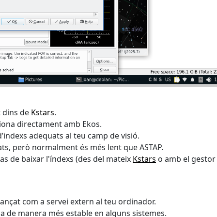
t dins de
Kstars
.
ciona directament amb Ekos.
 d’indexs adequats al teu camp de visió.
quats, però normalment és més lent que ASTAP.
as de baixar l'índexs (des del mateix
Kstars
o amb el gestor
lançat com a servei extern al teu ordinador.
ona de manera més estable en alguns sistemes.