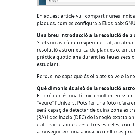
En aquest article vull compartir unes indic
plaques, com es configura a Ekos baix GNU/
Una breu introducció a la resolució de p
Si ets un astrònom experimentat, amateur o 
resolució astromètrica de plaques o, en cur
pràctica quotidiana durant les teues sessi
estudiant.
Però, si no saps què és el plate solve o la 
Què dimonis és això de la resolució astr
Et diré que és una tècnica molt interessant
"veure" l’Univers. Pots fer una foto (d’ara e
serà capaç de detectar de quina zona es tra
(RA) i declinació (DEC) de la regió exacta 
d’alinear-lo amb dues o tres estreles, com 
aconseguirem una alineació molt més prec