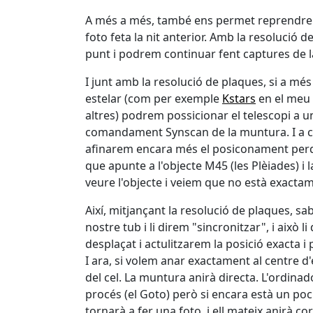
A més a més, també ens permet reprendre u
foto feta la nit anterior. Amb la resolució 
punt i podrem continuar fent captures de l
I junt amb la resolució de plaques, si a m
estelar (com per exemple
Kstars
en el meu
altres) podrem possicionar el telescopi a 
comandament Synscan de la muntura. I a co
afinarem encara més el posiconament perqu
que apunte a l'objecte M45 (les Plèiades) i
veure l'objecte i veiem que no està exacta
Així, mitjançant la resolució de plaques, s
nostre tub i li direm "sincronitzar", i això 
desplaçat i actulitzarem la posició exacta i p
I ara, si volem anar exactament al centre d'
del cel. La muntura anirà directa. L'ordinado
procés (el Goto) però si encara està un po
tornarà a fer una foto, i ell mateix anirà c