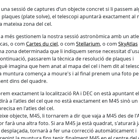
na sessió de captures d’un objecte concret si li passem a
de plaques (plate solve), el telescopi apuntarà exactament al
a mateixa zona del cel.
és a més gestionem la nostra sessió astronòmica amb un atl
 cas, o com
Cartes du ciel
, o com
Stellarium
, o com
SkyAtlas
una zona determinada que li indiquem sense necessitat d'usa
ntinuació, passarem la tècnica de resolució de plaques i
è imagina que hem anat al mapa del cel i hem dit al teles
 la muntura comença a moure's i al final prenem una foto pe
ment dins del quadre.
abrem exactament la localització RA i DEC on està apuntant e
li dirà a l'atles del cel que no està exactament en M45 sinò un
recisa en l'atles del cel.
eixe objecte, M45, li tornarem a dir que vaja a M45 des de l'
r farà una altra foto. Si ara M45 ja està quadrat, s'aturarà j
c desplaçada, tornarà a fer una correcció automàticament i
orregint la muntura fins tenir, finalment M45 en el centre del