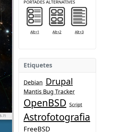
PORTADES ALTERNATIVES
Alt+1
Alt+2
Alt+3
Etiquetes
Drupal
Debian
Mantis Bug Tracker
OpenBSD
Script
Astrofotografia
FreeBSD