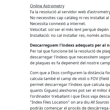
Online Astrometry
Fa la resolució al servidor web d’astrometr
No necessites cap catàleg ni res instal·lat al
Necessita connexió a internet.
Velocitat: sol ser el més lent perquè depén d
Instal·lació: no cal instal·lar res, només act
Descarreguem l'índexs adequats per al n
Per tal que funcione bé la resolució de pla
descarregar l'índexs que necessitem segons
de plaques es fa depenent del nostre camp 
Com que a Ekos configurem la distància focal
calcula també el camp de visió o FOV (Field 
permet descarregar l'índexs que calcula q
quants Gigues) aleshores pot ser el millor 
l'ordinador treballant i que Ekos vaja desc
"Index Files Location" on ara diu
All Sources
podràs començar el procés de descàrrega d