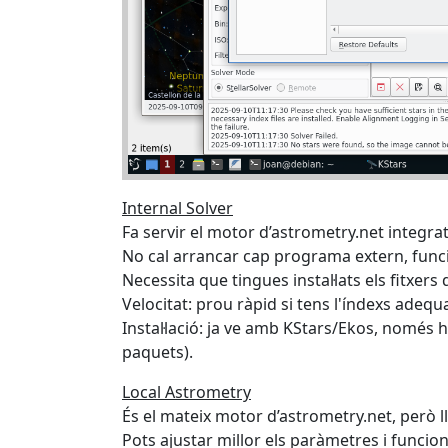
Internal Solver
Fa servir el motor d’astrometry.net integra
No cal arrancar cap programa extern, fun
Necessita que tingues instal·lats els fitxers
Velocitat: prou ràpid si tens l'índexs ade
Instal·lació: ja ve amb KStars/Ekos, només h
paquets).
Local Astrometry
És el mateix motor d’astrometry.net, però l
Pots ajustar millor els paràmetres i funci