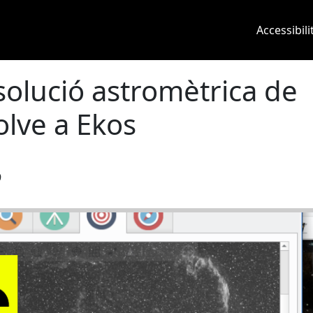
Main 
Accessibili
solució astromètrica de
olve a Ekos
9