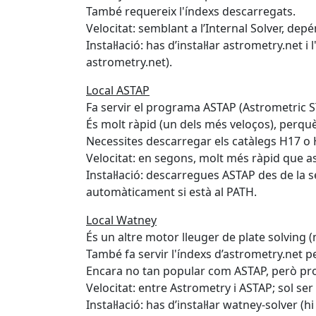
També requereix l'índexs descarregats.
Velocitat: semblant a l’Internal Solver, depé
Instal·lació: has d’instal·lar astrometry.net 
astrometry.net).
Local ASTAP
Fa servir el programa ASTAP (Astrometric 
És molt ràpid (un dels més veloços), perq
Necessites descarregar els catàlegs H17 o 
Velocitat: en segons, molt més ràpid que a
Instal·lació: descarregues ASTAP des de la s
automàticament si està al PATH.
Local Watney
És un altre motor lleuger de plate solving (
També fa servir l'índexs d’astrometry.net 
Encara no tan popular com ASTAP, però pr
Velocitat: entre Astrometry i ASTAP; sol ser
Instal·lació: has d’instal·lar watney-solver (