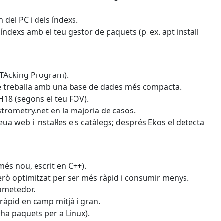
n del PC i dels índexs.
i l'índexs amb el teu gestor de paquets (p. ex. apt install
STAcking Program).
uè treballa amb una base de dades més compacta.
H18 (segons el teu FOV).
strometry.net en la majoria de casos.
eua web i instal·les els catàlegs; després Ekos el detecta
més nou, escrit en C++).
però optimitzat per ser més ràpid i consumir menys.
ometedor.
 ràpid en camp mitjà i gran.
hi ha paquets per a Linux).