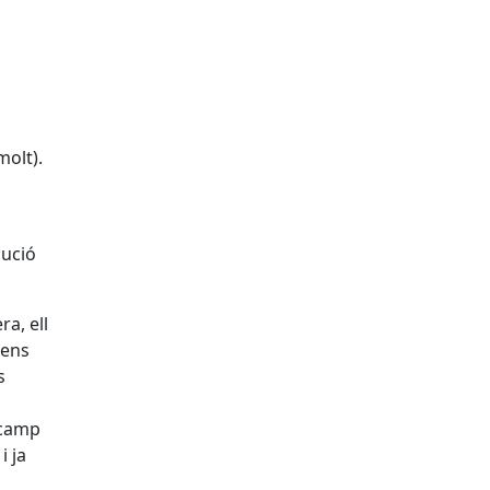
molt).
lució
a, ell
 ens
s
 camp
i ja