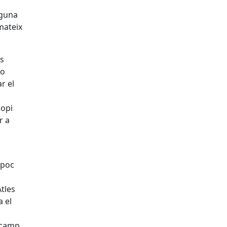
lguna
 mateix
es
o
r el
copi
r a
l
 poc
Atles
a el
 camp.