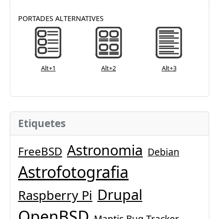
PORTADES ALTERNATIVES
Alt+1
Alt+2
Alt+3
Etiquetes
Astronomia
FreeBSD
Debian
Astrofotografia
Drupal
Raspberry Pi
OpenBSD
Mantis Bug Tracker