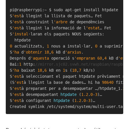
pi@raspberrypi:~ $ sudo apt-get install htpdate

S
'est
à llegint la llista de paquets… Fet

S
'est
à construint l
'arbre
 de dependències

S
'est
à llegint la informació de l
'estat
… Fet

S
'instal
·laran els paquets NOUS següents:

0
 actualitzats, 
1
 nous a instal·lar, 
0
 a suprimir i
S
'ha
 d
'obtenir
18
,
6
 kB d
'arxius
.

Després d
'aquesta
 operació s
'empraran
60
,
4
 kB d
'esp
Bai:
1
 http:
//mirror.sjc02.svwh.net/raspbian/raspbia
S
'ha
 baixat 
18
,
6
 kB en 
1
s (
18
,
7
 kB/s)

S
'est
à seleccionant el paquet htpdate prèviament no 
(S
'est
à llegint la base de dades… hi ha 
98640
 fitxe
S
'est
à preparant per a desempaquetar …/htpdate_1.
2.
S
'est
à desempaquetant 
htpdate
 (
1.2
.
0
-
3
)…

S
'est
à configurant 
htpdate
 (
1.2
.
0
-
3
)…
