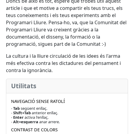
Doncs bé això és tot, espere que trobes útil aquest
article i que et motive a compartir els teus trucs, els
teus coneixements i els teus experiments amb el
Programari Lliure. Pensa-ho, va, que la Comunitat del
Programari Lliure va creixent gràcies a la
documentació, el disseny, la formació o la
programació, sigues part de la Comunitat :-)
La cultura i la lliure circulació de les idees és l'arma
més efectiva contra les dictadures del pensament i
contra la ignorància.
Utilitats
NAVEGACIÓ SENSE RATOLÍ
-
Tab
següent enllaç.
-
Shift+Tab
anterior enllaç.
-
Enter
activa l'enllaç.
-
Alt+esquerra
anar arrere.
CONTRAST DE COLORS