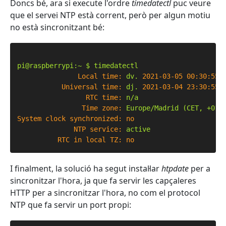
Doncs bé, ara si execute l'ordre
timedatectl
puc veure
que el servei NTP està corrent, però per algun motiu
no està sincronitzant bé:
pi@raspberrypi:~
$
timedatectl
Local time:
dv.
2021-03-05 00:30:55 
Universal time:
dj.
2021-03-04 23:30:55 
RTC time:
n/a
Time zone:
Europe/Madrid
(CET,
+010
System clock synchronized:
no
NTP service:
active
RTC in local TZ:
no
I finalment, la solució ha segut instal·lar
htpdate
per a
sincronitzar l'hora, ja que fa servir les capçaleres
HTTP per a sincronitzar l'hora, no com el protocol
NTP que fa servir un port propi: