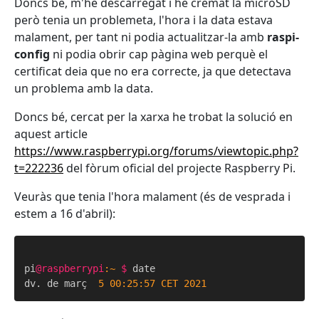
Doncs bé, m'he descarregat i he cremat la microSD
però tenia un problemeta, l'hora i la data estava
malament, per tant ni podia actualitzar-la amb
raspi-
config
ni podia obrir cap pàgina web perquè el
certificat deia que no era correcte, ja que detectava
un problema amb la data.
Doncs bé, cercat per la xarxa he trobat la solució en
aquest article
https://www.raspberrypi.org/forums/viewtopic.php?
t=222236
del fòrum oficial del projecte Raspberry Pi.
Veuràs que tenia l'hora malament (és de vesprada i
estem a 16 d'abril):
pi
@raspberrypi
:~
$ 
date

dv. de març  
5
00
:
25
:
57
CET
2021