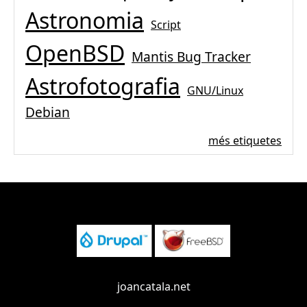
Astronomia
Script
OpenBSD
Mantis Bug Tracker
Astrofotografia
GNU/Linux
Debian
més etiquetes
joancatala.net