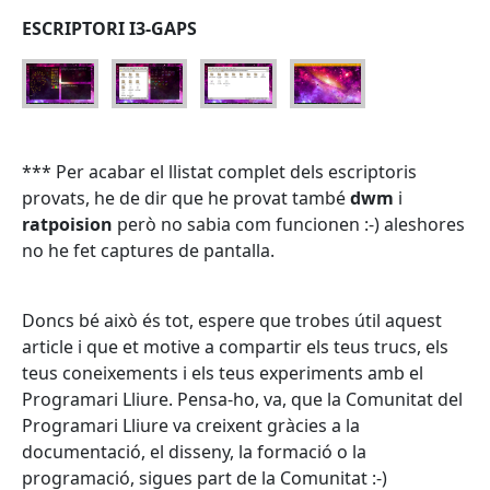
ESCRIPTORI I3-GAPS
*** Per acabar el llistat complet dels escriptoris
provats, he de dir que he provat també
dwm
i
ratpoision
però no sabia com funcionen :-) aleshores
no he fet captures de pantalla.
Doncs bé això és tot, espere que trobes útil aquest
article i que et motive a compartir els teus trucs, els
teus coneixements i els teus experiments amb el
Programari Lliure. Pensa-ho, va, que la Comunitat del
Programari Lliure va creixent gràcies a la
documentació, el disseny, la formació o la
programació, sigues part de la Comunitat :-)