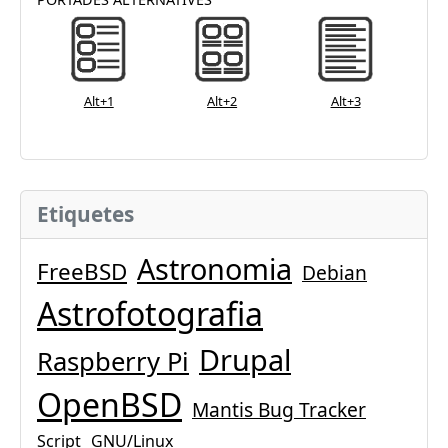
Alt+1
Alt+2
Alt+3
Etiquetes
Astronomia
FreeBSD
Debian
Astrofotografia
Drupal
Raspberry Pi
OpenBSD
Mantis Bug Tracker
Script
GNU/Linux