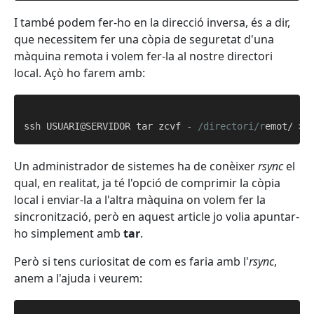
I també podem fer-ho en la direcció inversa, és a dir,
que necessitem fer una còpia de seguretat d'una
màquina remota i volem fer-la al nostre directori
local. Açò ho farem amb:
ssh USUARI@SERVIDOR tar zcvf - 
/directori/r
emot/ > 
Un administrador de sistemes ha de conèixer
rsync
el
qual, en realitat, ja té l'opció de comprimir la còpia
local i enviar-la a l'altra màquina on volem fer la
sincronització, però en aquest article jo volia apuntar-
ho simplement amb
tar
.
Però si tens curiositat de com es faria amb l'
rsync
,
anem a l'ajuda i veurem: