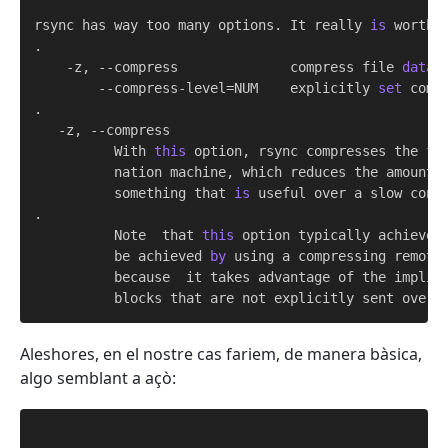
rsync has way too many options. It really 
is
 worth 
.

    -z, --compress              compress file 
data
 
        --compress-level=NUM    explicitly 
set
 compr
.

   -z, --compress

          With 
this
 option, rsync compresses the fi
          nation machine, which reduces the amount 
          something that 
is
 useful over a slow conne
.

          Note  that 
this
 option typically achieves 
          be achieved 
by
 using a compressing remote 
          because  it takes advantage of the implic
Aleshores, en el nostre cas fariem, de manera bàsica,
algo semblant a açò: