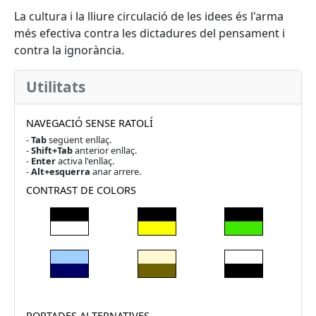
La cultura i la lliure circulació de les idees és l'arma
més efectiva contra les dictadures del pensament i
contra la ignorància.
Utilitats
NAVEGACIÓ SENSE RATOLÍ
-
Tab
següent enllaç.
-
Shift+Tab
anterior enllaç.
-
Enter
activa l'enllaç.
-
Alt+esquerra
anar arrere.
CONTRAST DE COLORS
PORTADES ALTERNATIVES