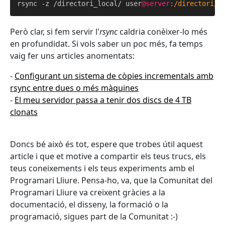
rsync -z /directori_local/ user
@server
:/directori/r
Però clar, si fem servir l'
rsync
caldria conèixer-lo més
en profundidat. Si vols saber un poc més, fa temps
vaig fer uns articles anomentats:
-
Configurant un sistema de còpies incrementals amb
rsync entre dues o més màquines
-
El meu servidor passa a tenir dos discs de 4 TB
clonats
Doncs bé això és tot, espere que trobes útil aquest
article i que et motive a compartir els teus trucs, els
teus coneixements i els teus experiments amb el
Programari Lliure. Pensa-ho, va, que la Comunitat del
Programari Lliure va creixent gràcies a la
documentació, el disseny, la formació o la
programació, sigues part de la Comunitat :-)