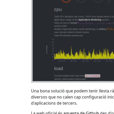
Una bona solució que podem tenir llesta rà
diversos que no calen cap configuració ini
d'aplicacions de tercers.
La web oficial és
aquesta de Github
des d'o