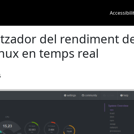
Main 
Accessibili
itzador del rendiment d
nux en temps real
5