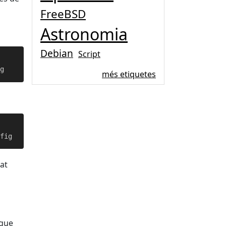
FreeBSD
Astronomia
Debian
Script
més etiquetes
tat
 que