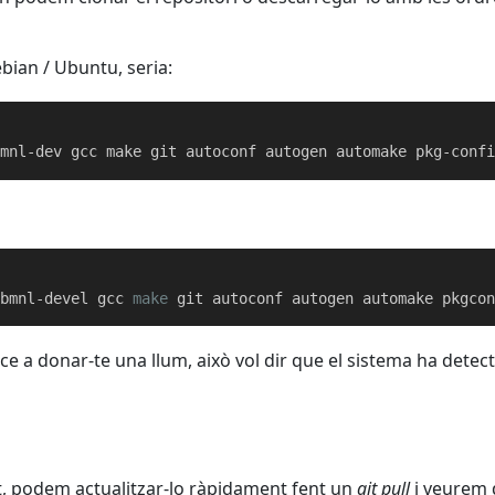
Debian / Ubuntu, seria:
ibmnl-devel gcc 
make
ce a donar-te una llum, això vol dir que el sistema ha detec
, podem actualitzar-lo ràpidament fent un
git pull
i veurem