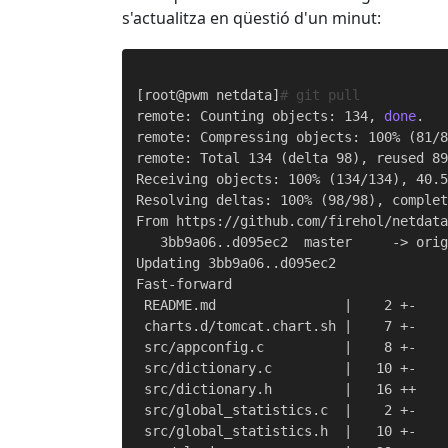
s'actualitza en qüestió d'un minut:
[root@pwm netdata]
# git pull
remote: Counting objects: 134, 
done
.

remote: Compressing objects: 100% (81/
remote: Total 134 (delta 98), reused 89
Receiving objects: 100% (134/134), 40.
Resolving deltas: 100% (98/98), comple
From https://github.com/firehol/netdata
   3bb9a06..d095ec2  master     -> orig
Updating 3bb9a06..d095ec2

Fast-forward

 README.md                |    2 +-

 charts.d/tomcat.chart.sh |    7 +-

 src/appconfig.c          |    8 +-

 src/dictionary.c         |   10 +-

 src/dictionary.h         |   16 ++

 src/global_statistics.c  |    2 +-

 src/global_statistics.h  |   10 +-
