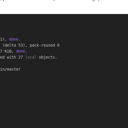
81), 
done
.

 (delta 53), pack-reused 0

57 KiB, 
done
.

ted with 27 
local
 objects.



in/master
