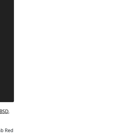
eBSD
,
amb Red