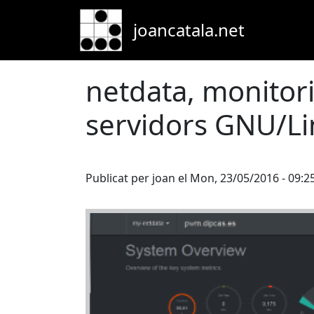
Skip to main content
joancatala.net
netdata, monitor
servidors GNU/Li
Publicat per
joan
el
Mon, 23/05/2016 - 09:2