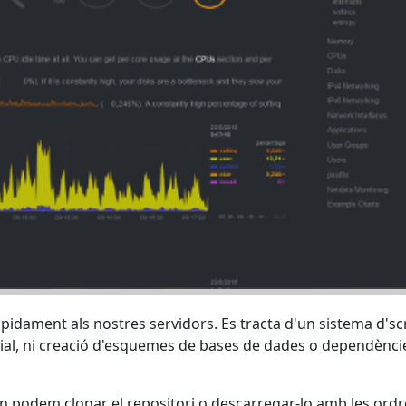
pidament als nostres servidors. Es tracta d'un sistema d'sc
cial, ni creació d'esquemes de bases de dades o dependènci
n podem clonar el repositori o descarregar-lo amb les ordr