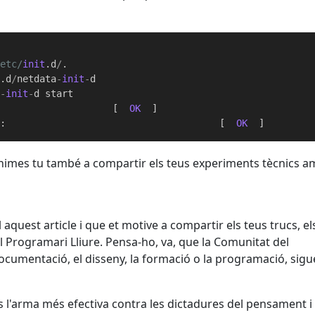
/etc/
init
.d
/
.

t
.d
/
netdata
-
init
-
d 

a
-
init
-
                     [  
OK
):                                      [  
OK
'animes tu també a compartir els teus experiments tècnics 
 aquest article i que et motive a compartir els teus trucs, el
 Programari Lliure. Pensa-ho, va, que la Comunitat del
documentació, el disseny, la formació o la programació, sigu
s és l'arma més efectiva contra les dictadures del pensament i