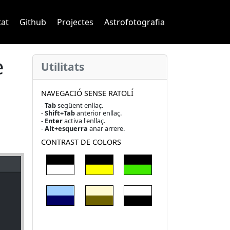
navigation
tat
Github
Projectes
Astrofotografia
e
Utilitats
NAVEGACIÓ SENSE RATOLÍ
-
Tab
següent enllaç.
-
Shift+Tab
anterior enllaç.
-
Enter
activa l'enllaç.
-
Alt+esquerra
anar arrere.
CONTRAST DE COLORS