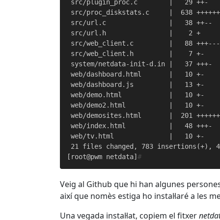
 src/plugin_proc.c        |   29 ++-

 src/proc_diskstats.c     |  638 ++++++
 src/url.c                |   38 ++--

 src/url.h                |    2 +

 src/web_client.c         |   88 +++---
 src/web_client.h         |    7 +-

 system/netdata-init-d.in |   37 +++-

 web/dashboard.html       |   10 +-

 web/dashboard.js         |   13 +-

 web/demo.html            |   10 +-

 web/demo2.html           |   10 +-

 web/demosites.html       |  201 ++++++
 web/index.html           |   48 +++-

 web/tv.html              |   10 +-

 21 files changed, 783 insertions(+), 4
[root@pwm netdata]
# 
Veig al Github que hi han algunes persones
així que nomès estiga ho instal·laré a les m
Una vegada instal·lat, copiem el fitxer
netdat