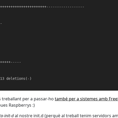
++++++++++++++++++++++------------------

-

+++++-----

13 deletions(-)

 treballant per a passar-ho
també per a sistemes amb Fre
eues Raspberrys :)
a-init-d
al nostre init.d (perquè al treball tenim servidors 