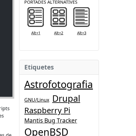
PORTADES ALTERNATIVES
Alt+1
Alt+2
Alt+3
Etiquetes
Astrofotografia
Drupal
GNU/Linux
ripts
Raspberry Pi
es
Mantis Bug Tracker
OpenBSD
es de