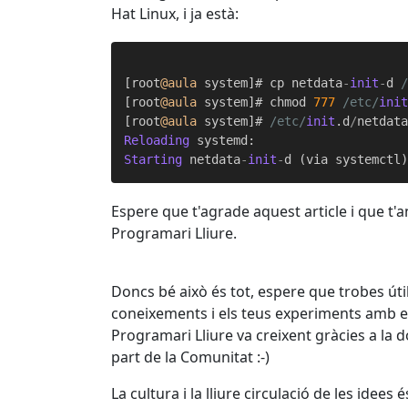
Hat Linux, i ja està:
[root
@aula
 system]# cp netdata
-
init
-
d 
[root
@aula
 system]# chmod 
777
/etc/
ini
[root
@aula
 system]# 
/etc/
init
.d
/
netdat
Reloading
 systemd:                    
Starting
 netdata
-
init
-
d (via systemctl
Espere que t'agrade aquest article i que t
Programari Lliure.
Doncs bé això és tot, espere que trobes útil
coneixements i els teus experiments amb el
Programari Lliure va creixent gràcies a la 
part de la Comunitat :-)
La cultura i la lliure circulació de les idee