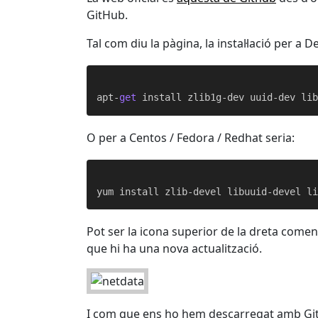
GitHub.
Tal com diu la pàgina, la instal·lació per a 
apt-
get
O per a Centos / Fedora / Redhat seria:
yum install zlib-devel libuuid-devel l
Pot ser la icona superior de la dreta comen
que hi ha una nova actualització.
I com que ens ho hem descarregat amb Git