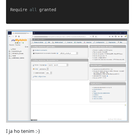
Require 
all
 granted

I ja ho tenim :-)