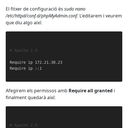
El fitxer de configuració és
sudo nano
/etc/httpd/conf.d/phpMyAdmin.conf
. L'editarem i veurem
que diu algo així:
# Apache 2.4
Require ip 172.21.38.23

Require ip ::1

Afegirem els permissos amb
Require all granted
i
finalment quedarà així:
# Apache 2.4