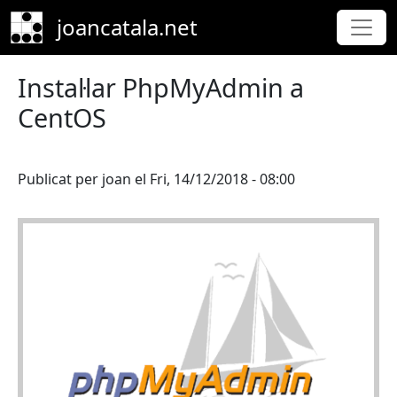
Skip to main content
joancatala.net
Instal·lar PhpMyAdmin a
CentOS
Publicat per
joan
el
Fri, 14/12/2018 - 08:00