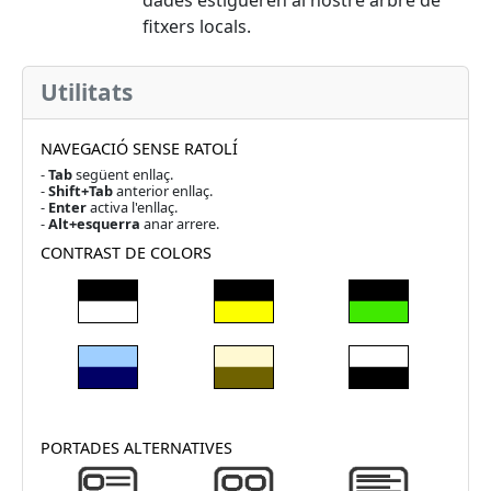
dades estigueren al nostre arbre de
fitxers locals.
Utilitats
NAVEGACIÓ SENSE RATOLÍ
-
Tab
següent enllaç.
-
Shift+Tab
anterior enllaç.
-
Enter
activa l'enllaç.
-
Alt+esquerra
anar arrere.
CONTRAST DE COLORS
PORTADES ALTERNATIVES