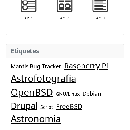
Alt+1
Alt+2
Alt+3
Etiquetes
Raspberry Pi
Mantis Bug Tracker
Astrofotografia
OpenBSD
Debian
GNU/Linux
Drupal
FreeBSD
Script
Astronomia